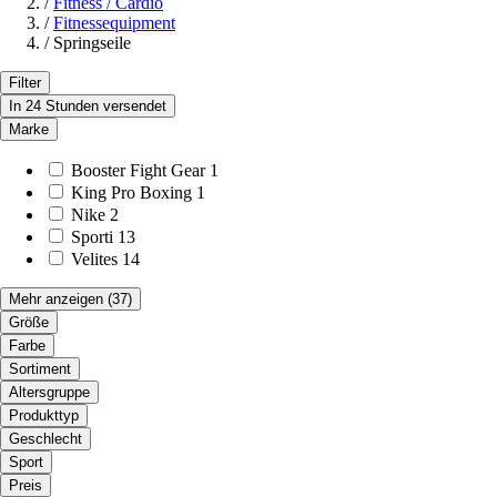
/
Fitness / Cardio
/
Fitnessequipment
/
Springseile
Filter
In 24 Stunden versendet
Marke
Booster Fight Gear
1
King Pro Boxing
1
Nike
2
Sporti
13
Velites
14
Mehr anzeigen
(37)
Größe
Farbe
Sortiment
Altersgruppe
Produkttyp
Geschlecht
Sport
Preis