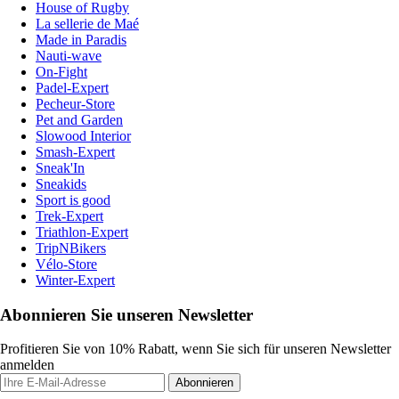
House of Rugby
La sellerie de Maé
Made in Paradis
Nauti-wave
On-Fight
Padel-Expert
Pecheur-Store
Pet and Garden
Slowood Interior
Smash-Expert
Sneak'In
Sneakids
Sport is good
Trek-Expert
Triathlon-Expert
TripNBikers
Vélo-Store
Winter-Expert
Abonnieren Sie unseren Newsletter
Profitieren Sie von 10% Rabatt, wenn Sie sich für unseren Newsletter
anmelden
Abonnieren