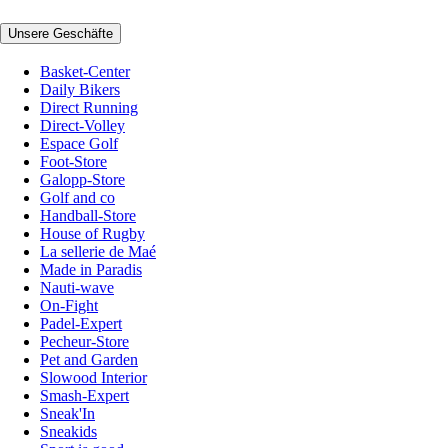
Unsere Geschäfte
Basket-Center
Daily Bikers
Direct Running
Direct-Volley
Espace Golf
Foot-Store
Galopp-Store
Golf and co
Handball-Store
House of Rugby
La sellerie de Maé
Made in Paradis
Nauti-wave
On-Fight
Padel-Expert
Pecheur-Store
Pet and Garden
Slowood Interior
Smash-Expert
Sneak'In
Sneakids