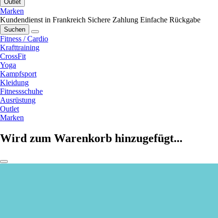
Outlet
Marken
Kundendienst in Frankreich
Sichere Zahlung
Einfache Rückgabe
Suchen
Fitness / Cardio
Krafttraining
CrossFit
Yoga
Kampfsport
Kleidung
Fitnessschuhe
Ausrüstung
Outlet
Marken
Wird zum Warenkorb hinzugefügt...