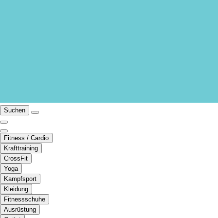
Suchen
Fitness / Cardio
Krafttraining
CrossFit
Yoga
Kampfsport
Kleidung
Fitnessschuhe
Ausrüstung