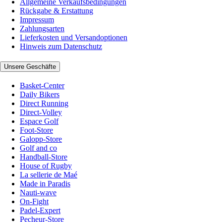
Allgemeine Verkaufsbedingungen
Rückgabe & Erstattung
Impressum
Zahlungsarten
Lieferkosten und Versandoptionen
Hinweis zum Datenschutz
Unsere Geschäfte
Basket-Center
Daily Bikers
Direct Running
Direct-Volley
Espace Golf
Foot-Store
Galopp-Store
Golf and co
Handball-Store
House of Rugby
La sellerie de Maé
Made in Paradis
Nauti-wave
On-Fight
Padel-Expert
Pecheur-Store