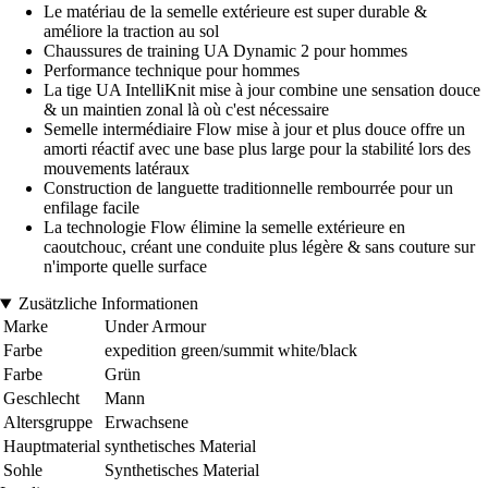
Le matériau de la semelle extérieure est super durable &
améliore la traction au sol
Chaussures de training UA Dynamic 2 pour hommes
Performance technique pour hommes
La tige UA IntelliKnit mise à jour combine une sensation douce
& un maintien zonal là où c'est nécessaire
Semelle intermédiaire Flow mise à jour et plus douce offre un
amorti réactif avec une base plus large pour la stabilité lors des
mouvements latéraux
Construction de languette traditionnelle rembourrée pour un
enfilage facile
La technologie Flow élimine la semelle extérieure en
caoutchouc, créant une conduite plus légère & sans couture sur
n'importe quelle surface
Zusätzliche Informationen
Marke
Under Armour
Farbe
expedition green/summit white/black
Farbe
Grün
Geschlecht
Mann
Altersgruppe
Erwachsene
Hauptmaterial
synthetisches Material
Sohle
Synthetisches Material