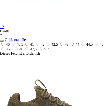
+2
Größe
*
Größentabelle
40
40,5
41
42
42,5
43
44
44,5
45
45,5
46
47,5
48,5
Dieses Feld ist erforderlich