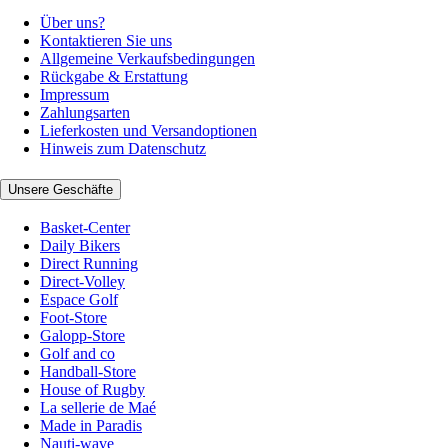
Über uns?
Kontaktieren Sie uns
Allgemeine Verkaufsbedingungen
Rückgabe & Erstattung
Impressum
Zahlungsarten
Lieferkosten und Versandoptionen
Hinweis zum Datenschutz
Unsere Geschäfte
Basket-Center
Daily Bikers
Direct Running
Direct-Volley
Espace Golf
Foot-Store
Galopp-Store
Golf and co
Handball-Store
House of Rugby
La sellerie de Maé
Made in Paradis
Nauti-wave