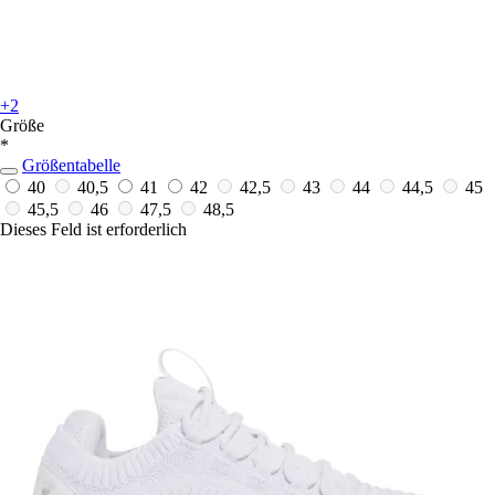
+2
Größe
*
Größentabelle
40
40,5
41
42
42,5
43
44
44,5
45
45,5
46
47,5
48,5
Dieses Feld ist erforderlich