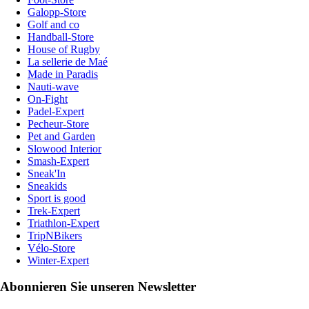
Galopp-Store
Golf and co
Handball-Store
House of Rugby
La sellerie de Maé
Made in Paradis
Nauti-wave
On-Fight
Padel-Expert
Pecheur-Store
Pet and Garden
Slowood Interior
Smash-Expert
Sneak'In
Sneakids
Sport is good
Trek-Expert
Triathlon-Expert
TripNBikers
Vélo-Store
Winter-Expert
Abonnieren Sie unseren Newsletter