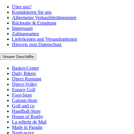
Über uns?
Kontaktieren Sie uns
Allgemeine Verkaufsbedingungen
Rückgabe & Erstattung
Impressum
Zahlungsarten
Lieferkosten und Versandoptionen
Hinweis zum Datenschutz
Unsere Geschäfte
Basket-Center
Daily Bikers
Direct Running
Direct-Volley
Espace Golf
Foot-Store
Galopp-Store
Golf and co
Handball-Store
House of Rugby
La sellerie de Maé
Made in Paradis
Nauti-wave