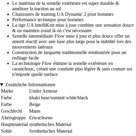
Le matériau de la semelle extérieure est super durable &
améliore la traction au sol
Chaussures de training UA Dynamic 2 pour hommes
Performance technique pour hommes
La tige UA IntelliKnit mise à jour combine une sensation douce
& un maintien zonal là où c'est nécessaire
Semelle intermédiaire Flow mise à jour et plus douce offre un
amorti réactif avec une base plus large pour la stabilité lors des
mouvements latéraux
Construction de languette traditionnelle rembourrée pour un
enfilage facile
La technologie Flow élimine la semelle extérieure en
caoutchouc, créant une conduite plus légère & sans couture sur
n'importe quelle surface
Zusätzliche Informationen
Marke
Under Armour
Farbe
khaki base/summit white/black
Farbe
Beige
Geschlecht
Mann
Altersgruppe
Erwachsene
Hauptmaterial
synthetisches Material
Sohle
Synthetisches Material