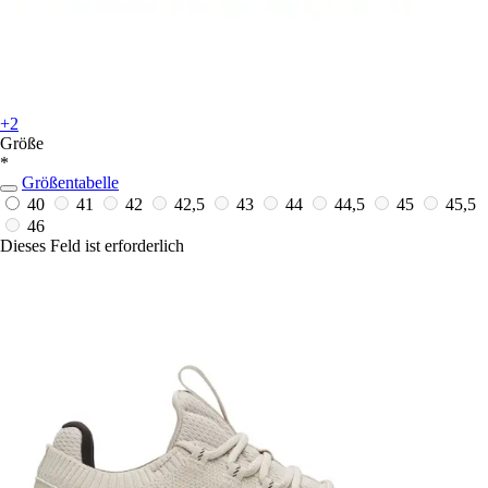
+2
Größe
*
Größentabelle
40
41
42
42,5
43
44
44,5
45
45,5
46
Dieses Feld ist erforderlich