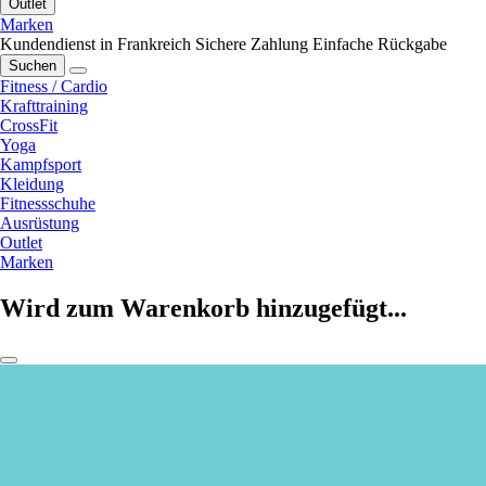
Outlet
Marken
Kundendienst in Frankreich
Sichere Zahlung
Einfache Rückgabe
Suchen
Fitness / Cardio
Krafttraining
CrossFit
Yoga
Kampfsport
Kleidung
Fitnessschuhe
Ausrüstung
Outlet
Marken
Wird zum Warenkorb hinzugefügt...