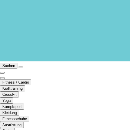
Suchen
Fitness / Cardio
Krafttraining
CrossFit
Yoga
Kampfsport
Kleidung
Fitnessschuhe
Ausrüstung