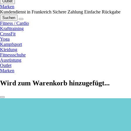
Outlet
Marken
Kundendienst in Frankreich
Sichere Zahlung
Einfache Rückgabe
Suchen
Fitness / Cardio
Krafttraining
CrossFit
Yoga
Kampfsport
Kleidung
Fitnessschuhe
Ausrüstung
Outlet
Marken
Wird zum Warenkorb hinzugefügt...