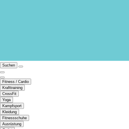
Suchen
Fitness / Cardio
Krafttraining
CrossFit
Yoga
Kampfsport
Kleidung
Fitnessschuhe
Ausrüstung