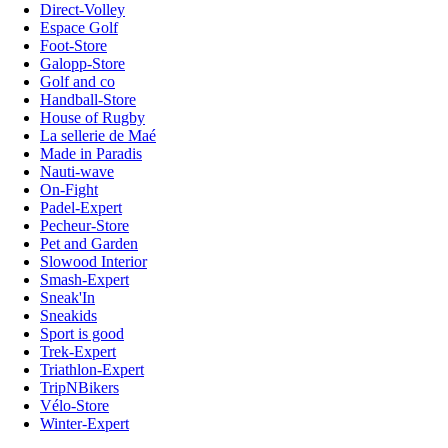
Direct-Volley
Espace Golf
Foot-Store
Galopp-Store
Golf and co
Handball-Store
House of Rugby
La sellerie de Maé
Made in Paradis
Nauti-wave
On-Fight
Padel-Expert
Pecheur-Store
Pet and Garden
Slowood Interior
Smash-Expert
Sneak'In
Sneakids
Sport is good
Trek-Expert
Triathlon-Expert
TripNBikers
Vélo-Store
Winter-Expert