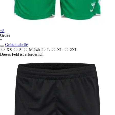
+8
Größe
*
Größentabelle
XS
S
M
24h
L
XL
2XL
Dieses Feld ist erforderlich