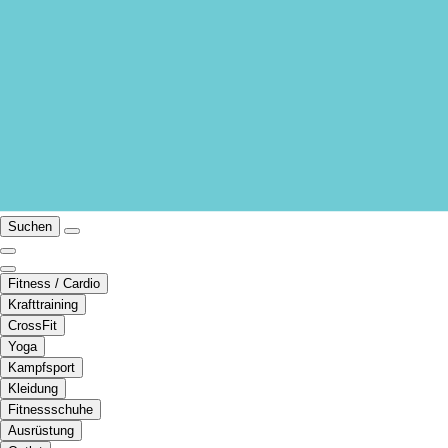
Suchen
Fitness / Cardio
Krafttraining
CrossFit
Yoga
Kampfsport
Kleidung
Fitnessschuhe
Ausrüstung