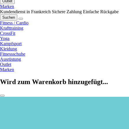
Outlet
Marken
Kundendienst in Frankreich
Sichere Zahlung
Einfache Rückgabe
Suchen
Fitness / Cardio
Krafttraining
CrossFit
Yoga
Kampfsport
Kleidung
Fitnessschuhe
Ausrüstung
Outlet
Marken
Wird zum Warenkorb hinzugefügt...