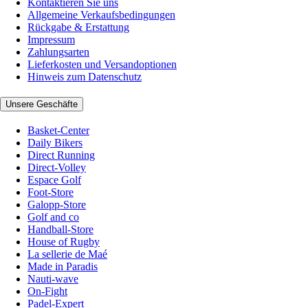
Kontaktieren Sie uns
Allgemeine Verkaufsbedingungen
Rückgabe & Erstattung
Impressum
Zahlungsarten
Lieferkosten und Versandoptionen
Hinweis zum Datenschutz
Unsere Geschäfte
Basket-Center
Daily Bikers
Direct Running
Direct-Volley
Espace Golf
Foot-Store
Galopp-Store
Golf and co
Handball-Store
House of Rugby
La sellerie de Maé
Made in Paradis
Nauti-wave
On-Fight
Padel-Expert