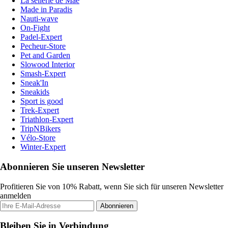
La sellerie de Maé
Made in Paradis
Nauti-wave
On-Fight
Padel-Expert
Pecheur-Store
Pet and Garden
Slowood Interior
Smash-Expert
Sneak'In
Sneakids
Sport is good
Trek-Expert
Triathlon-Expert
TripNBikers
Vélo-Store
Winter-Expert
Abonnieren Sie unseren Newsletter
Profitieren Sie von 10% Rabatt, wenn Sie sich für unseren Newsletter
anmelden
Abonnieren
Bleiben Sie in Verbindung