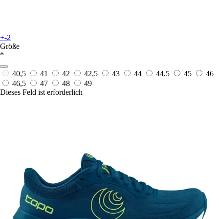
+-2
Größe
*
40,5
41
42
42,5
43
44
44,5
45
46
46,5
47
48
49
Dieses Feld ist erforderlich