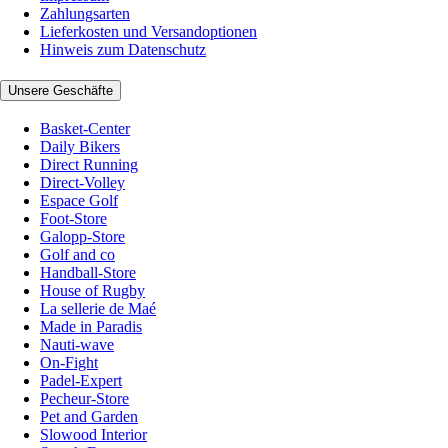
Zahlungsarten
Lieferkosten und Versandoptionen
Hinweis zum Datenschutz
Unsere Geschäfte
Basket-Center
Daily Bikers
Direct Running
Direct-Volley
Espace Golf
Foot-Store
Galopp-Store
Golf and co
Handball-Store
House of Rugby
La sellerie de Maé
Made in Paradis
Nauti-wave
On-Fight
Padel-Expert
Pecheur-Store
Pet and Garden
Slowood Interior