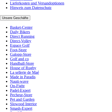
Lieferkosten und Versandoptionen
Hinweis zum Datenschutz
Unsere Geschäfte
Basket-Center
Daily Bikers
Direct Running
Direct-Volley
Espace Golf
Foot-Store
Galopp-Store
Golf and co
Handball-Store
House of Rugby
La sellerie de Maé
Made in Paradis
Nauti-wave
On-Fight
Padel-Expert
Pecheur-Store
Pet and Garden
Slowood Interior
Smash-Expert