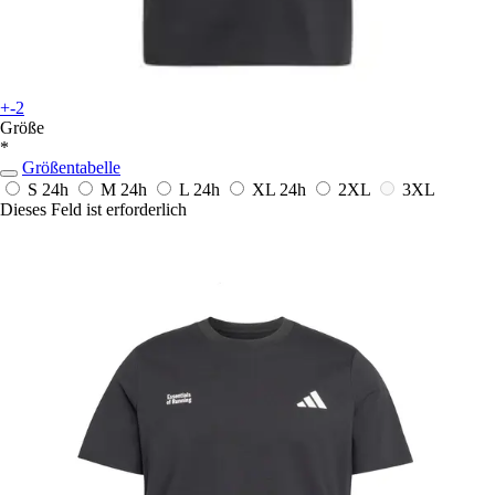
+-2
Größe
*
Größentabelle
S
24h
M
24h
L
24h
XL
24h
2XL
3XL
Dieses Feld ist erforderlich