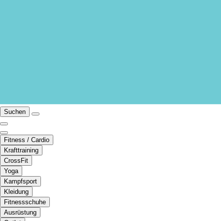
Suchen
Fitness / Cardio
Krafttraining
CrossFit
Yoga
Kampfsport
Kleidung
Fitnessschuhe
Ausrüstung