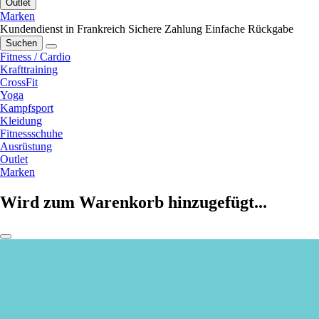
Outlet
Marken
Kundendienst in Frankreich
Sichere Zahlung
Einfache Rückgabe
Suchen
Fitness / Cardio
Krafttraining
CrossFit
Yoga
Kampfsport
Kleidung
Fitnessschuhe
Ausrüstung
Outlet
Marken
Wird zum Warenkorb hinzugefügt...