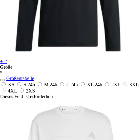
+-2
Größe
*
Größentabelle
XS
S
24h
M
24h
L
24h
XL
24h
2XL
3XL
4XL
2XS
Dieses Feld ist erforderlich