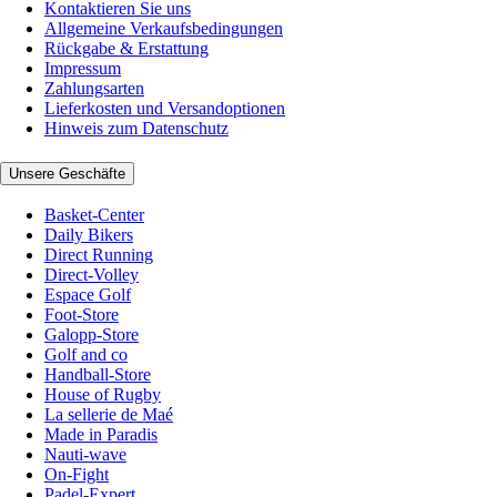
Kontaktieren Sie uns
Allgemeine Verkaufsbedingungen
Rückgabe & Erstattung
Impressum
Zahlungsarten
Lieferkosten und Versandoptionen
Hinweis zum Datenschutz
Unsere Geschäfte
Basket-Center
Daily Bikers
Direct Running
Direct-Volley
Espace Golf
Foot-Store
Galopp-Store
Golf and co
Handball-Store
House of Rugby
La sellerie de Maé
Made in Paradis
Nauti-wave
On-Fight
Padel-Expert