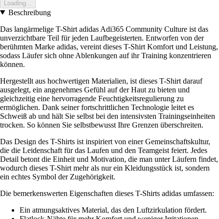
Loading...
Beschreibung
Das langärmelige T-Shirt adidas Adi365 Community Culture ist das
unverzichtbare Teil für jeden Laufbegeisterten. Entworfen von der
berühmten Marke adidas, vereint dieses T-Shirt Komfort und Leistung,
sodass Läufer sich ohne Ablenkungen auf ihr Training konzentrieren
können.
Hergestellt aus hochwertigen Materialien, ist dieses T-Shirt darauf
ausgelegt, ein angenehmes Gefühl auf der Haut zu bieten und
gleichzeitig eine hervorragende Feuchtigkeitsregulierung zu
ermöglichen. Dank seiner fortschrittlichen Technologie leitet es
Schweiß ab und hält Sie selbst bei den intensivsten Trainingseinheiten
trocken. So können Sie selbstbewusst Ihre Grenzen überschreiten.
Das Design des T-Shirts ist inspiriert von einer Gemeinschaftskultur,
die die Leidenschaft für das Laufen und den Teamgeist feiert. Jedes
Detail betont die Einheit und Motivation, die man unter Läufern findet,
wodurch dieses T-Shirt mehr als nur ein Kleidungsstück ist, sondern
ein echtes Symbol der Zugehörigkeit.
Die bemerkenswerten Eigenschaften dieses T-Shirts adidas umfassen:
Ein atmungsaktives Material, das den Luftzirkulation fördert.
Flatlock-Nähte für mehr Komfort und weniger Irritationen.