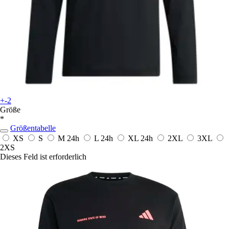
+-2
Größe
*
Größentabelle
XS
S
M
24h
L
24h
XL
24h
2XL
3XL
2XS
Dieses Feld ist erforderlich