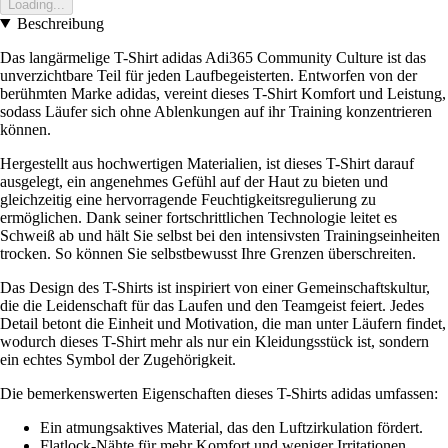
Loading...
Beschreibung
Das langärmelige T-Shirt adidas Adi365 Community Culture ist das
unverzichtbare Teil für jeden Laufbegeisterten. Entworfen von der
berühmten Marke adidas, vereint dieses T-Shirt Komfort und Leistung,
sodass Läufer sich ohne Ablenkungen auf ihr Training konzentrieren
können.
Hergestellt aus hochwertigen Materialien, ist dieses T-Shirt darauf
ausgelegt, ein angenehmes Gefühl auf der Haut zu bieten und
gleichzeitig eine hervorragende Feuchtigkeitsregulierung zu
ermöglichen. Dank seiner fortschrittlichen Technologie leitet es
Schweiß ab und hält Sie selbst bei den intensivsten Trainingseinheiten
trocken. So können Sie selbstbewusst Ihre Grenzen überschreiten.
Das Design des T-Shirts ist inspiriert von einer Gemeinschaftskultur,
die die Leidenschaft für das Laufen und den Teamgeist feiert. Jedes
Detail betont die Einheit und Motivation, die man unter Läufern findet,
wodurch dieses T-Shirt mehr als nur ein Kleidungsstück ist, sondern
ein echtes Symbol der Zugehörigkeit.
Die bemerkenswerten Eigenschaften dieses T-Shirts adidas umfassen:
Ein atmungsaktives Material, das den Luftzirkulation fördert.
Flatlock-Nähte für mehr Komfort und weniger Irritationen.