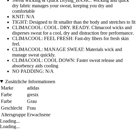
Sweat wicking & Quick Drying_BASIC: Wicking and quick
dry fabric manages your sweat, keeping you dry and
comfortable
KNIT: N/A
TIGHT: Designed to fit smaller than the body and stretches to fit
CLIMACOOL: COOL. DRY. READY. Climacool wicks and
disperses sweat for a cool, dry and distraction free performance.
CLIMACOOL: FEEL FRESH: Fast-dry fibers for fresh skin
feel.
CLIMACOOL: MANAGE SWEAT: Materials wick and
manage sweat quickly.
CLIMACOOL: COOL DOWN: Faster sweat release and
absorbency aids cooling
NO PADDING: N/A
Zusätzliche Informationen
Marke
adidas
Farbe
gresix
Farbe
Grau
Geschlecht
Frau
Altersgruppe
Erwachsene
Loading...
Loading...