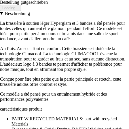
Bestellung gutgeschrieben
Loading...
Beschreibung
La brassière à soutien léger Hyperglam et 3 bandes a été pensée pour
toutes celles qui aiment être glamour pendant l'effort. Ce modèle est
idéal pour participer à un cours entre amis dans une salle de sport
tendance, avant d'aller prendre un café.
Au frais. Au sec. Tout en confort. Cette brassière est dotée de la
technologie Climacool. La technologie CLIMACOOL évacue la
transpiration pour te garder au frais et au sec, sans aucune distraction.
L'audacieux logo à 3 bandes te permet d'afficher ta préférence pour
notre marque, tout en affirmant ton propre style.
Conçue pour être plus petite que la partie principale et stretch, cette
brassière adidas offre confort et style.
Ce modèle a été pensé pour un entraînement hybride et des
performances polyvalentes.
caractéristiques produit
PART W RECYCLED MATERIALS: part with recycled
Materials