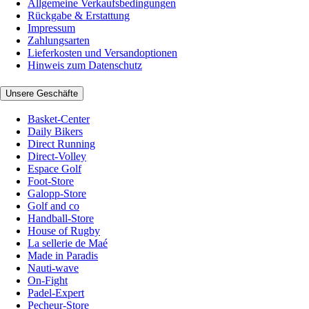
Allgemeine Verkaufsbedingungen
Rückgabe & Erstattung
Impressum
Zahlungsarten
Lieferkosten und Versandoptionen
Hinweis zum Datenschutz
Unsere Geschäfte
Basket-Center
Daily Bikers
Direct Running
Direct-Volley
Espace Golf
Foot-Store
Galopp-Store
Golf and co
Handball-Store
House of Rugby
La sellerie de Maé
Made in Paradis
Nauti-wave
On-Fight
Padel-Expert
Pecheur-Store