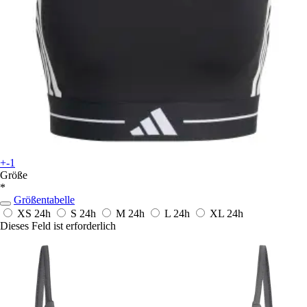
+-1
Größe
*
Größentabelle
XS
24h
S
24h
M
24h
L
24h
XL
24h
Dieses Feld ist erforderlich