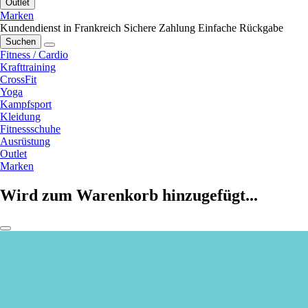
Outlet
Marken
Kundendienst in Frankreich
Sichere Zahlung
Einfache Rückgabe
Suchen
Fitness / Cardio
Krafttraining
CrossFit
Yoga
Kampfsport
Kleidung
Fitnessschuhe
Ausrüstung
Outlet
Marken
Wird zum Warenkorb hinzugefügt...