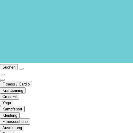
Suchen
Fitness / Cardio
Krafttraining
CrossFit
Yoga
Kampfsport
Kleidung
Fitnessschuhe
Ausrüstung