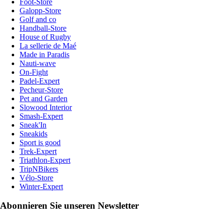
Foot-Store
Galopp-Store
Golf and co
Handball-Store
House of Rugby
La sellerie de Maé
Made in Paradis
Nauti-wave
On-Fight
Padel-Expert
Pecheur-Store
Pet and Garden
Slowood Interior
Smash-Expert
Sneak'In
Sneakids
Sport is good
Trek-Expert
Triathlon-Expert
TripNBikers
Vélo-Store
Winter-Expert
Abonnieren Sie unseren Newsletter