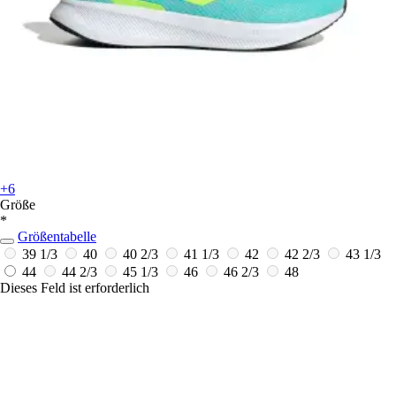
+6
Größe
*
Größentabelle
39 1/3
40
40 2/3
41 1/3
42
42 2/3
43 1/3
44
44 2/3
45 1/3
46
46 2/3
48
Dieses Feld ist erforderlich