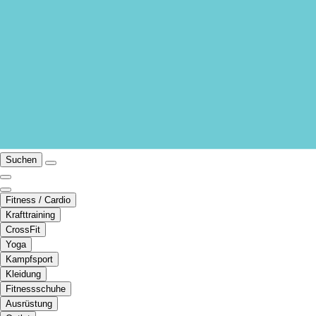
Suchen
Fitness / Cardio
Krafttraining
CrossFit
Yoga
Kampfsport
Kleidung
Fitnessschuhe
Ausrüstung