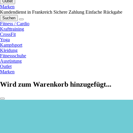
Outlet
Marken
Kundendienst in Frankreich
Sichere Zahlung
Einfache Rückgabe
Suchen
Fitness / Cardio
Krafttraining
CrossFit
Yoga
Kampfsport
Kleidung
Fitnessschuhe
Ausrüstung
Outlet
Marken
Wird zum Warenkorb hinzugefügt...