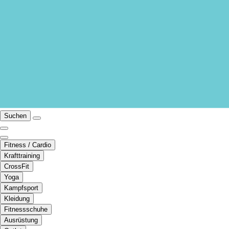
Suchen
Fitness / Cardio
Krafttraining
CrossFit
Yoga
Kampfsport
Kleidung
Fitnessschuhe
Ausrüstung