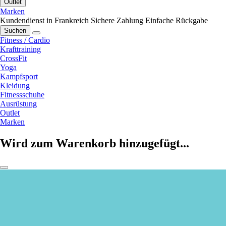
Outlet
Marken
Kundendienst in Frankreich
Sichere Zahlung
Einfache Rückgabe
Suchen
Fitness / Cardio
Krafttraining
CrossFit
Yoga
Kampfsport
Kleidung
Fitnessschuhe
Ausrüstung
Outlet
Marken
Wird zum Warenkorb hinzugefügt...