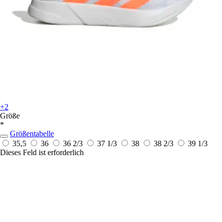
+2
Größe
*
Größentabelle
35,5
36
36 2/3
37 1/3
38
38 2/3
39 1/3
Dieses Feld ist erforderlich