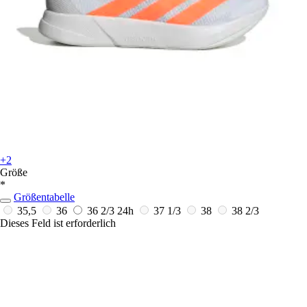
+2
Größe
*
Größentabelle
35,5
36
36 2/3
24h
37 1/3
38
38 2/3
Dieses Feld ist erforderlich