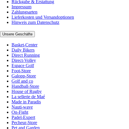
Rückgabe & Erstattung
Impressum
Zahlungsarten
Lieferkosten und Versandoptionen
Hinweis zum Datenschutz
Unsere Geschäfte
Basket-Center
Daily Bikers
Direct Running
Direct-Volley
Espace Golf
Foot-Store
Galopp-Store
Golf and co
Handball-Store
House of Rugby
La sellerie de Maé
Made in Paradis
Nauti-wave
On-Fight
Padel-Expert
Pecheur-Store
Pet and Garden