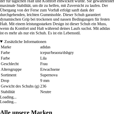
der für täglichen Halt und Komfort entwickelt wurde. Sie gewährleistet
maximale Stabilität, um dir zu helfen, mit Zuversicht zu laufen. Der
Übergang von der Ferse zum Vorfuß erfolgt sanft dank der
durchgehenden, leichten Gummisohle. Dieser Schuh garantiert
dynamischen Grip bei trockenen und nassen Bedingungen für festen
Halt. Mit einem leistungsstarken Design ist dieser Schuh ein Muss,
wenn du Komfort und Halt während deines Laufs suchst. Mit adidas
ist es mehr als nur ein Schuh. Es ist ein Lebensstil.
Zusätzliche Informationen
Marke
adidas
Farbe
icepur/beaora/dshgry
Farbe
Lila
Geschlecht
Frau
Altersgruppe
Erwachsene
Sortiment
Supernova
Drop
9 mm
Gewicht des Schuhs (g)
236
Stabilität
Neutre
Loading...
Loading...
Alle unsere Marken