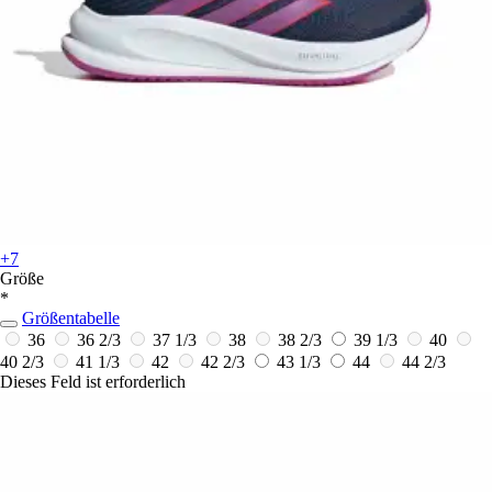
+7
Größe
*
Größentabelle
36
36 2/3
37 1/3
38
38 2/3
39 1/3
40
40 2/3
41 1/3
42
42 2/3
43 1/3
44
44 2/3
Dieses Feld ist erforderlich