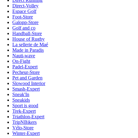
Direct Running
Direct-Volley
Espace Golf
Foot-Store
Galopp-Store
Golf and co
Handball-Store
House of Rugby
La sellerie de Maé
Made in Paradis
Nauti-wave
On-Fight
Padel-Expert
Pecheur-Store
Pet and Garden
Slowood Interior
Smash-Expert
Sneak'In
Sneakids
Sport is good
Trek-Expert
Triathlon-Expert
TripNBikers
Vélo-Store
Winter-Expert