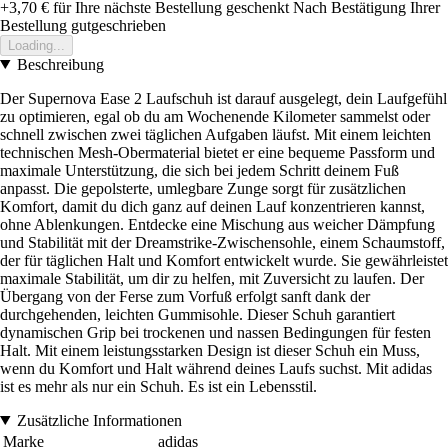
+3,70 €
für Ihre nächste Bestellung geschenkt
Nach Bestätigung Ihrer
Bestellung gutgeschrieben
Loading...
Beschreibung
Der Supernova Ease 2 Laufschuh ist darauf ausgelegt, dein Laufgefühl
zu optimieren, egal ob du am Wochenende Kilometer sammelst oder
schnell zwischen zwei täglichen Aufgaben läufst. Mit einem leichten
technischen Mesh-Obermaterial bietet er eine bequeme Passform und
maximale Unterstützung, die sich bei jedem Schritt deinem Fuß
anpasst. Die gepolsterte, umlegbare Zunge sorgt für zusätzlichen
Komfort, damit du dich ganz auf deinen Lauf konzentrieren kannst,
ohne Ablenkungen. Entdecke eine Mischung aus weicher Dämpfung
und Stabilität mit der Dreamstrike-Zwischensohle, einem Schaumstoff,
der für täglichen Halt und Komfort entwickelt wurde. Sie gewährleistet
maximale Stabilität, um dir zu helfen, mit Zuversicht zu laufen. Der
Übergang von der Ferse zum Vorfuß erfolgt sanft dank der
durchgehenden, leichten Gummisohle. Dieser Schuh garantiert
dynamischen Grip bei trockenen und nassen Bedingungen für festen
Halt. Mit einem leistungsstarken Design ist dieser Schuh ein Muss,
wenn du Komfort und Halt während deines Laufs suchst. Mit adidas
ist es mehr als nur ein Schuh. Es ist ein Lebensstil.
Zusätzliche Informationen
Marke
adidas