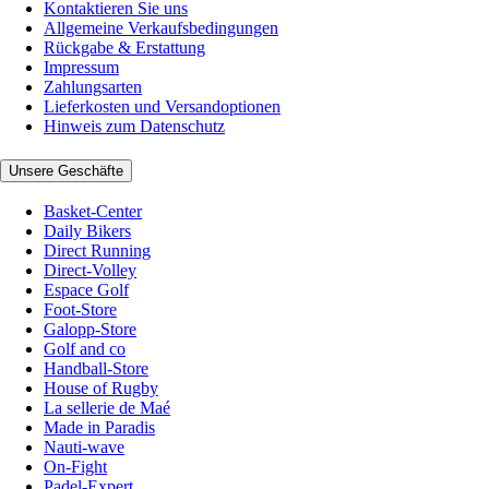
Kontaktieren Sie uns
Allgemeine Verkaufsbedingungen
Rückgabe & Erstattung
Impressum
Zahlungsarten
Lieferkosten und Versandoptionen
Hinweis zum Datenschutz
Unsere Geschäfte
Basket-Center
Daily Bikers
Direct Running
Direct-Volley
Espace Golf
Foot-Store
Galopp-Store
Golf and co
Handball-Store
House of Rugby
La sellerie de Maé
Made in Paradis
Nauti-wave
On-Fight
Padel-Expert