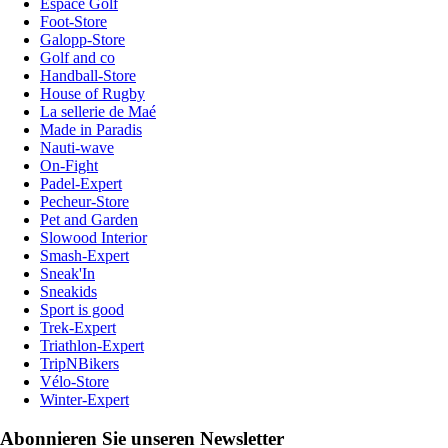
Espace Golf
Foot-Store
Galopp-Store
Golf and co
Handball-Store
House of Rugby
La sellerie de Maé
Made in Paradis
Nauti-wave
On-Fight
Padel-Expert
Pecheur-Store
Pet and Garden
Slowood Interior
Smash-Expert
Sneak'In
Sneakids
Sport is good
Trek-Expert
Triathlon-Expert
TripNBikers
Vélo-Store
Winter-Expert
Abonnieren Sie unseren Newsletter