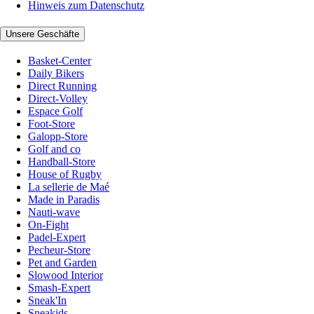
Hinweis zum Datenschutz
Unsere Geschäfte
Basket-Center
Daily Bikers
Direct Running
Direct-Volley
Espace Golf
Foot-Store
Galopp-Store
Golf and co
Handball-Store
House of Rugby
La sellerie de Maé
Made in Paradis
Nauti-wave
On-Fight
Padel-Expert
Pecheur-Store
Pet and Garden
Slowood Interior
Smash-Expert
Sneak'In
Sneakids