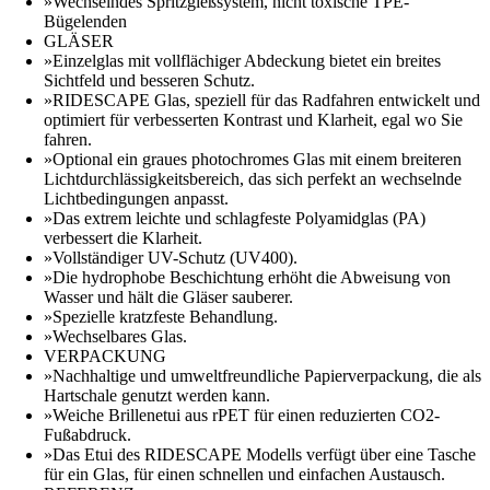
»Wechselndes Spritzgießsystem, nicht toxische TPE-
Bügelenden
GLÄSER
»Einzelglas mit vollflächiger Abdeckung bietet ein breites
Sichtfeld und besseren Schutz.
»RIDESCAPE Glas, speziell für das Radfahren entwickelt und
optimiert für verbesserten Kontrast und Klarheit, egal wo Sie
fahren.
»Optional ein graues photochromes Glas mit einem breiteren
Lichtdurchlässigkeitsbereich, das sich perfekt an wechselnde
Lichtbedingungen anpasst.
»Das extrem leichte und schlagfeste Polyamidglas (PA)
verbessert die Klarheit.
»Vollständiger UV-Schutz (UV400).
»Die hydrophobe Beschichtung erhöht die Abweisung von
Wasser und hält die Gläser sauberer.
»Spezielle kratzfeste Behandlung.
»Wechselbares Glas.
VERPACKUNG
»Nachhaltige und umweltfreundliche Papierverpackung, die als
Hartschale genutzt werden kann.
»Weiche Brillenetui aus rPET für einen reduzierten CO2-
Fußabdruck.
»Das Etui des RIDESCAPE Modells verfügt über eine Tasche
für ein Glas, für einen schnellen und einfachen Austausch.