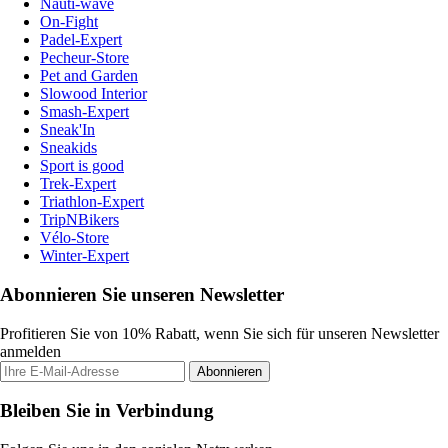
Nauti-wave
On-Fight
Padel-Expert
Pecheur-Store
Pet and Garden
Slowood Interior
Smash-Expert
Sneak'In
Sneakids
Sport is good
Trek-Expert
Triathlon-Expert
TripNBikers
Vélo-Store
Winter-Expert
Abonnieren Sie unseren Newsletter
Profitieren Sie von 10% Rabatt, wenn Sie sich für unseren Newsletter
anmelden
Abonnieren
Bleiben Sie in Verbindung