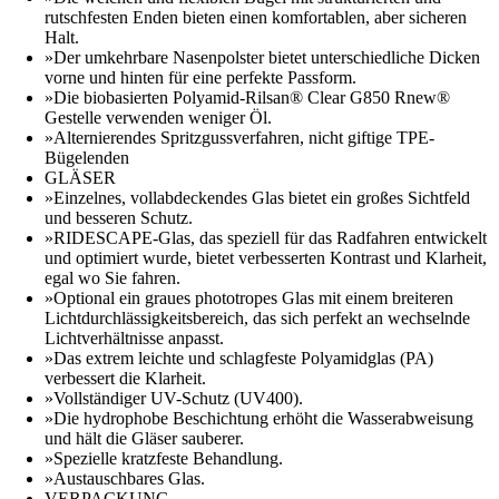
rutschfesten Enden bieten einen komfortablen, aber sicheren
Halt.
»Der umkehrbare Nasenpolster bietet unterschiedliche Dicken
vorne und hinten für eine perfekte Passform.
»Die biobasierten Polyamid-Rilsan® Clear G850 Rnew®
Gestelle verwenden weniger Öl.
»Alternierendes Spritzgussverfahren, nicht giftige TPE-
Bügelenden
GLÄSER
»Einzelnes, vollabdeckendes Glas bietet ein großes Sichtfeld
und besseren Schutz.
»RIDESCAPE-Glas, das speziell für das Radfahren entwickelt
und optimiert wurde, bietet verbesserten Kontrast und Klarheit,
egal wo Sie fahren.
»Optional ein graues phototropes Glas mit einem breiteren
Lichtdurchlässigkeitsbereich, das sich perfekt an wechselnde
Lichtverhältnisse anpasst.
»Das extrem leichte und schlagfeste Polyamidglas (PA)
verbessert die Klarheit.
»Vollständiger UV-Schutz (UV400).
»Die hydrophobe Beschichtung erhöht die Wasserabweisung
und hält die Gläser sauberer.
»Spezielle kratzfeste Behandlung.
»Austauschbares Glas.
VERPACKUNG