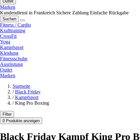
Outlet
Marken
Kundendienst in Frankreich
Sichere Zahlung
Einfache Rückgabe
Suchen
Fitness / Cardio
Krafttraining
CrossFit
Yoga
Kampfsport
Kleidung
Fitnessschuhe
Ausrüstung
Outlet
Marken
Startseite
/
Black Friday
/
Kampfsport
/
King Pro Boxing
Filter
0 Produkte anzeigen
Black Friday Kampf King Pro B