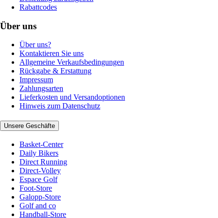
Rabattcodes
Über uns
Über uns?
Kontaktieren Sie uns
Allgemeine Verkaufsbedingungen
Rückgabe & Erstattung
Impressum
Zahlungsarten
Lieferkosten und Versandoptionen
Hinweis zum Datenschutz
Unsere Geschäfte
Basket-Center
Daily Bikers
Direct Running
Direct-Volley
Espace Golf
Foot-Store
Galopp-Store
Golf and co
Handball-Store