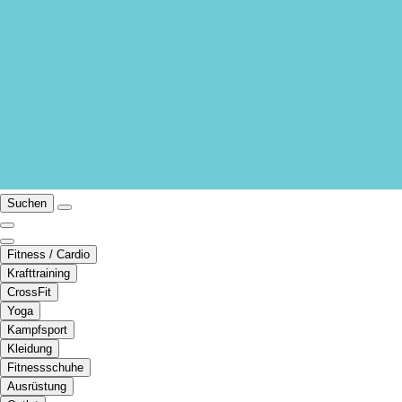
Suchen
Fitness / Cardio
Krafttraining
CrossFit
Yoga
Kampfsport
Kleidung
Fitnessschuhe
Ausrüstung