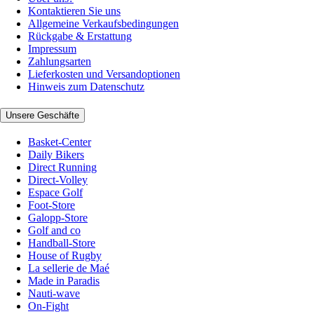
Kontaktieren Sie uns
Allgemeine Verkaufsbedingungen
Rückgabe & Erstattung
Impressum
Zahlungsarten
Lieferkosten und Versandoptionen
Hinweis zum Datenschutz
Unsere Geschäfte
Basket-Center
Daily Bikers
Direct Running
Direct-Volley
Espace Golf
Foot-Store
Galopp-Store
Golf and co
Handball-Store
House of Rugby
La sellerie de Maé
Made in Paradis
Nauti-wave
On-Fight