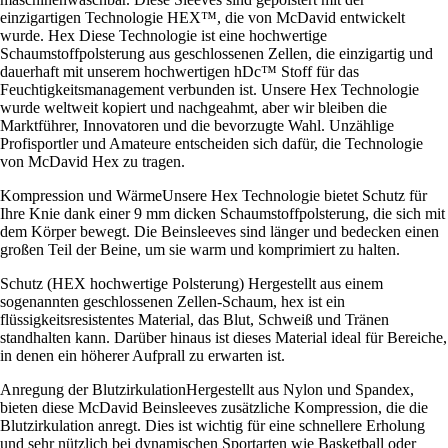
einzigartigen Technologie HEX™, die von McDavid entwickelt
wurde. Hex Diese Technologie ist eine hochwertige
Schaumstoffpolsterung aus geschlossenen Zellen, die einzigartig und
dauerhaft mit unserem hochwertigen hDc™ Stoff für das
Feuchtigkeitsmanagement verbunden ist. Unsere Hex Technologie
wurde weltweit kopiert und nachgeahmt, aber wir bleiben die
Marktführer, Innovatoren und die bevorzugte Wahl. Unzählige
Profisportler und Amateure entscheiden sich dafür, die Technologie
von McDavid Hex zu tragen.
Kompression und WärmeUnsere Hex Technologie bietet Schutz für
Ihre Knie dank einer 9 mm dicken Schaumstoffpolsterung, die sich mit
dem Körper bewegt. Die Beinsleeves sind länger und bedecken einen
großen Teil der Beine, um sie warm und komprimiert zu halten.
Schutz (HEX hochwertige Polsterung) Hergestellt aus einem
sogenannten geschlossenen Zellen-Schaum, hex ist ein
flüssigkeitsresistentes Material, das Blut, Schweiß und Tränen
standhalten kann. Darüber hinaus ist dieses Material ideal für Bereiche,
in denen ein höherer Aufprall zu erwarten ist.
Anregung der BlutzirkulationHergestellt aus Nylon und Spandex,
bieten diese McDavid Beinsleeves zusätzliche Kompression, die die
Blutzirkulation anregt. Dies ist wichtig für eine schnellere Erholung
und sehr nützlich bei dynamischen Sportarten wie Basketball oder