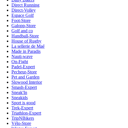
Direct Running
Direct-Volley
Espace Golf
Foot-Store
Galopp-Store
Golf and co
Handball-Store
House of Rugby
La sellerie de Maé
Made in Paradis
Nauti-wave
On-Fight
Padel-Expert
Pecheur-Store
Pet and Garden
Slowood Interior
Smash-Expert
Sneak'In
Sneakids
Sport is good
Trek-Expert
Triathlon-Expert
TripNBikers
Vélo-Store