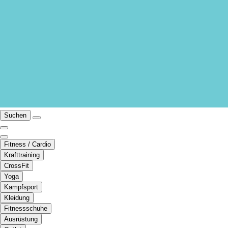
Suchen
Fitness / Cardio
Krafttraining
CrossFit
Yoga
Kampfsport
Kleidung
Fitnessschuhe
Ausrüstung