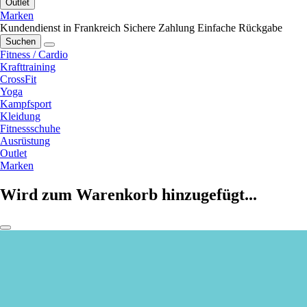
Outlet
Marken
Kundendienst in Frankreich
Sichere Zahlung
Einfache Rückgabe
Suchen
Fitness / Cardio
Krafttraining
CrossFit
Yoga
Kampfsport
Kleidung
Fitnessschuhe
Ausrüstung
Outlet
Marken
Wird zum Warenkorb hinzugefügt...