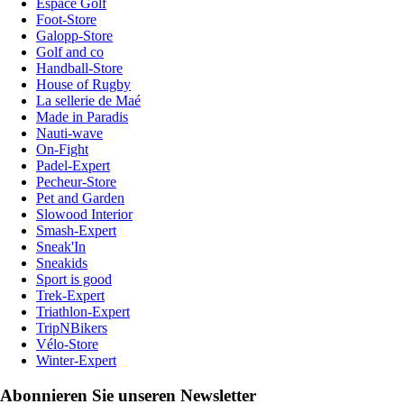
Espace Golf
Foot-Store
Galopp-Store
Golf and co
Handball-Store
House of Rugby
La sellerie de Maé
Made in Paradis
Nauti-wave
On-Fight
Padel-Expert
Pecheur-Store
Pet and Garden
Slowood Interior
Smash-Expert
Sneak'In
Sneakids
Sport is good
Trek-Expert
Triathlon-Expert
TripNBikers
Vélo-Store
Winter-Expert
Abonnieren Sie unseren Newsletter