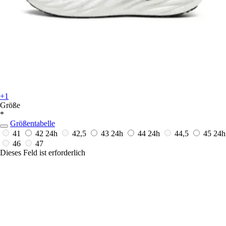
+1
Größe
*
Größentabelle
41
42
24h
42,5
43
24h
44
24h
44,5
45
24h
46
47
Dieses Feld ist erforderlich