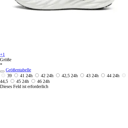
+1
Größe
*
Größentabelle
39
41
24h
42
24h
42,5
24h
43
24h
44
24h
44,5
45
24h
46
24h
Dieses Feld ist erforderlich