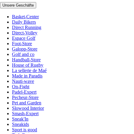
Unsere Geschäfte
Basket-Center
Daily Bikers
Direct Running
Direct-Volley
Espace Golf
Foot-Store
Galopp-Store
Golf and co
Handball-Store
House of Rugby
La sellerie de Maé
Made in Paradis
Nauti-wave
On-Fight
Padel-Expert
Pecheur-Store
Pet and Garden
Slowood Interior
Smash-Expert
Sneak'In
Sneakids
Sport is good