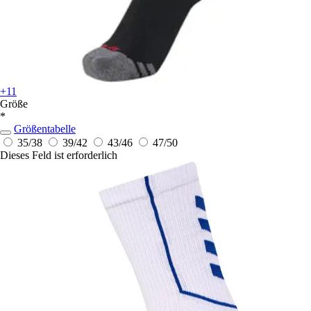
+11
Größe
*
Größentabelle
35/38
39/42
43/46
47/50
Dieses Feld ist erforderlich