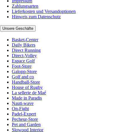
Impressum
Zahlungsarten
Lieferkosten und Versandoptionen
Hinweis zum Datenschutz
Unsere Geschäfte
Basket-Center
Daily Bikers
Direct Running
Direct-Volley
Espace Golf
Foot-Store
Galopp-Store
Golf and co
Handball-Store
House of Rugby
La sellerie de Maé
Made in Paradis
Nauti-wave
On-Fight
Padel-Expert
Pecheur-Store
Pet and Garden
Slowood Interior