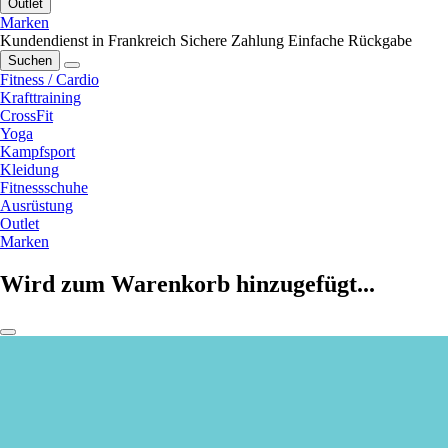
Outlet
Marken
Kundendienst in Frankreich
Sichere Zahlung
Einfache Rückgabe
Suchen
Fitness / Cardio
Krafttraining
CrossFit
Yoga
Kampfsport
Kleidung
Fitnessschuhe
Ausrüstung
Outlet
Marken
Wird zum Warenkorb hinzugefügt...