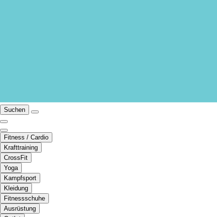
Suchen
Fitness / Cardio
Krafttraining
CrossFit
Yoga
Kampfsport
Kleidung
Fitnessschuhe
Ausrüstung