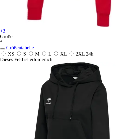
+3
Größe
*
Größentabelle
XS
S
M
L
XL
2XL
24h
Dieses Feld ist erforderlich