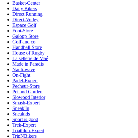
Basket-Center
Daily Bikers
Direct Running
Direct-Volley
Espace Golf
Foot-Store
Galopp-Store
Golf and co
Handball-Store
House of Rugby
La sellerie de Maé
Made in Paradis
Nauti-wave
On-Fight
Padel-Expert
Pecheur-Store
Pet and Garden
Slowood Interior
Smash-Expert
Sneak'In
Sneakids
Sport is good
Trek-Expert
Triathlon-Expert
TripNBikers