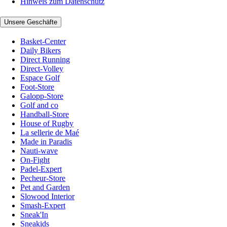
Hinweis zum Datenschutz
Unsere Geschäfte
Basket-Center
Daily Bikers
Direct Running
Direct-Volley
Espace Golf
Foot-Store
Galopp-Store
Golf and co
Handball-Store
House of Rugby
La sellerie de Maé
Made in Paradis
Nauti-wave
On-Fight
Padel-Expert
Pecheur-Store
Pet and Garden
Slowood Interior
Smash-Expert
Sneak'In
Sneakids