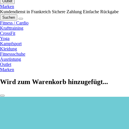
Outlet
Marken
Kundendienst in Frankreich
Sichere Zahlung
Einfache Rückgabe
Suchen
Fitness / Cardio
Krafttraining
CrossFit
Yoga
Kampfsport
Kleidung
Fitnessschuhe
Ausrüstung
Outlet
Marken
Wird zum Warenkorb hinzugefügt...