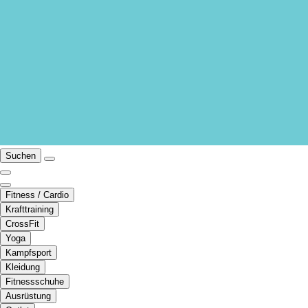
Suchen
Fitness / Cardio
Krafttraining
CrossFit
Yoga
Kampfsport
Kleidung
Fitnessschuhe
Ausrüstung