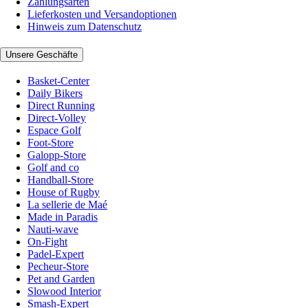
Zahlungsarten
Lieferkosten und Versandoptionen
Hinweis zum Datenschutz
Unsere Geschäfte
Basket-Center
Daily Bikers
Direct Running
Direct-Volley
Espace Golf
Foot-Store
Galopp-Store
Golf and co
Handball-Store
House of Rugby
La sellerie de Maé
Made in Paradis
Nauti-wave
On-Fight
Padel-Expert
Pecheur-Store
Pet and Garden
Slowood Interior
Smash-Expert