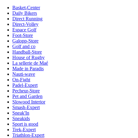
Basket-Center
Daily Bikers
Direct Running
Direct-Volley
Espace Golf
Foot-Store
Galopp-Store
Golf and co
Handball-Store
House of Rugby
La sellerie de Maé
Made in Paradis
Nauti-wave
On-Fight
Padel-Expert
Pecheur-Store
Pet and Garden
Slowood Interior
Smash-Expert
Sneak'In
Sneakids
Sport is good
Trek-Expert
Triathlon-Expert