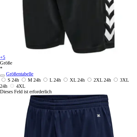
+5
Größe
*
Größentabelle
S
24h
M
24h
L
24h
XL
24h
2XL
24h
3XL
24h
4XL
Dieses Feld ist erforderlich