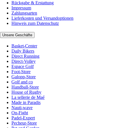
Rückgabe & Erstattung
Impressum
Zahlungsarten
Lieferkosten und Versandoptionen
Hinweis zum Datenschutz
Unsere Geschäfte
Basket-Center
Daily Bikers
Direct Running
Direct-Volley
Espace Golf
Foot-Store
Galopp-Store
Golf and co
Handball-Store
House of Rugby
La sellerie de Maé
Made in Paradis
Nauti-wave
On-Fight
Padel-Expert
Pecheur-Store