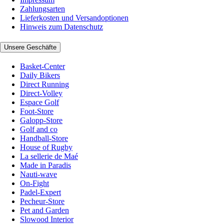
Zahlungsarten
Lieferkosten und Versandoptionen
Hinweis zum Datenschutz
Unsere Geschäfte
Basket-Center
Daily Bikers
Direct Running
Direct-Volley
Espace Golf
Foot-Store
Galopp-Store
Golf and co
Handball-Store
House of Rugby
La sellerie de Maé
Made in Paradis
Nauti-wave
On-Fight
Padel-Expert
Pecheur-Store
Pet and Garden
Slowood Interior